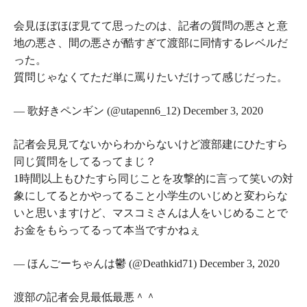
会見ほぼほぼ見てて思ったのは、記者の質問の悪さと意
地の悪さ、間の悪さが酷すぎて渡部に同情するレベルだ
った。
質問じゃなくてただ単に罵りたいだけって感じだった。
— 歌好きペンギン (@utapenn6_12) December 3, 2020
記者会見見てないからわからないけど渡部建にひたすら
同じ質問をしてるってまじ？
1時間以上もひたすら同じことを攻撃的に言って笑いの対
象にしてるとかやってること小学生のいじめと変わらな
いと思いますけど、マスコミさんは人をいじめることで
お金をもらってるって本当ですかねぇ
— ほんごーちゃんは鬱 (@Deathkid71) December 3, 2020
渡部の記者会見最低最悪＾＾