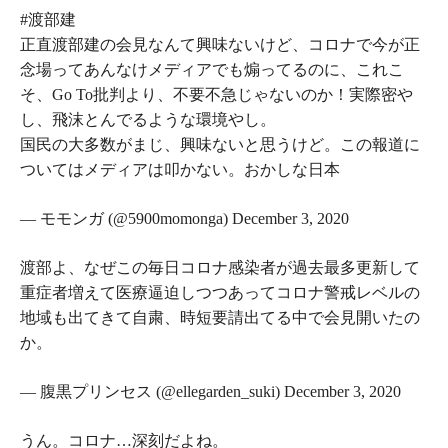
#渡部建
正直渡部建の会見なんて興味ないけど、コロナで今が正
念場ってあんなけメディアでも煽ってるのに、これこ
そ、Go To批判より、不要不急じゃないのか！実際密や
し、飛沫とんでるような環境やし。
国民の大多数がまじ、興味ないと思うけど。この報道に
ついてはメディアは叩かない。おかしな日本
— モモンガ (@5900momonga) December 3, 2020
渡部よ、なぜこの毎日コロナ感染者が過去最多更新して
重症者増えて医療逼迫しつつあってコロナ警戒レベルの
地域も出てきて自粛、時短要請出てる中で会見開いたの
か。
— 腹黒プリンセス (@ellegarden_suki) December 3, 2020
うん。コロナ…深刻だよね。