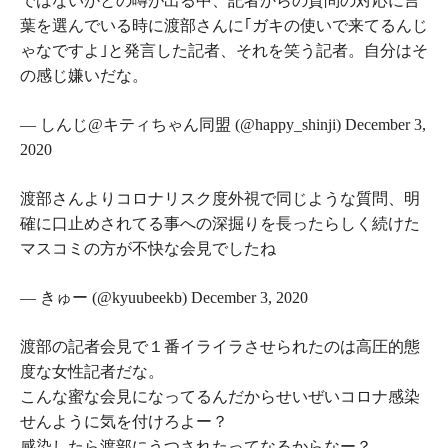
ではないかとの噂が出る中、記者からの質問の対応に言
葉を選んでいる時に渡部さんに｢ガキの使いで来てるんじ
ゃなですよ｣と発言した記者、それを笑う記者。自分はそ
の感じ嫌いだな。
— しんじ@キティちゃん同盟 (@happy_shinji) December 3,
2020
渡部さんよりコロナリスク度外視で同じような質問、明
確に口止めされてる事への深掘りを長ったらしく続けた
マスコミの方が不快な会見でしたね
— きゅー (@kyuubeekb) December 3, 2020
渡部の記者会見で１番イライラさせられたのは高圧的態
度な女性記者だな。
こんな蜜な会見になってるんだからせいぜいコロナ感染
せんように気を付けろよー？
感染したら渡部にうつされたってなるからなー？