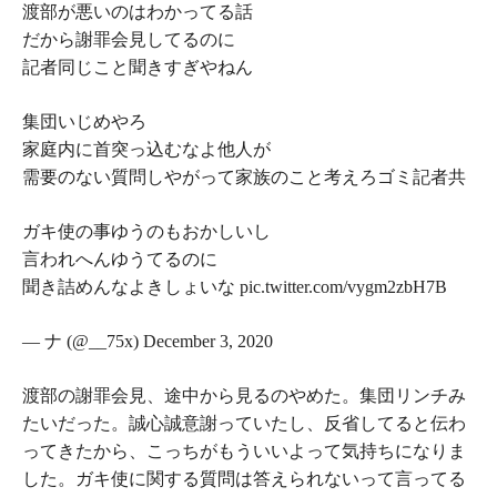
渡部が悪いのはわかってる話
だから謝罪会見してるのに
記者同じこと聞きすぎやねん
集団いじめやろ
家庭内に首突っ込むなよ他人が
需要のない質問しやがって家族のこと考えろゴミ記者共
ガキ使の事ゆうのもおかしいし
言われへんゆうてるのに
聞き詰めんなよきしょいな pic.twitter.com/vygm2zbH7B
— ナ (@__75x) December 3, 2020
渡部の謝罪会見、途中から見るのやめた。集団リンチみ
たいだった。誠心誠意謝っていたし、反省してると伝わ
ってきたから、こっちがもういいよって気持ちになりま
した。ガキ使に関する質問は答えられないって言ってる