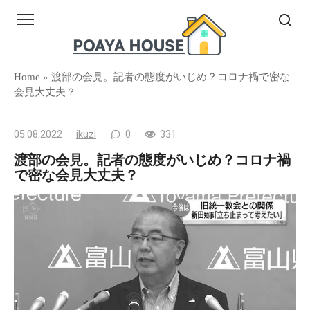
Skip
to
content
Home
»
渡部の会見。記者の態度がいじめ？コロナ禍で密な
会見大丈夫？
05.08.2022
ikuzi
0
331
渡部の会見。記者の態度がいじめ？コロナ禍
で密な会見大丈夫？