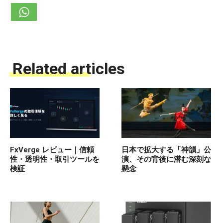
Related articles
FxVerge レビュー｜信頼
日本で拡大する「神韻」公
性・透明性・取引ツールを
演、その背後に潜む深刻な
検証
懸念