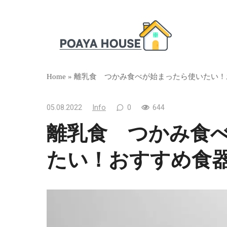
Skip
to
content
Home
»
離乳食 つかみ食べが始まったら使いたい！
05.08.2022
Info
0
644
離乳食 つかみ食
たい！おすすめ食