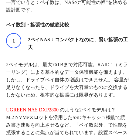
一言でいうと：ベイ数は、NASの“可能性の幅”を決める
設計図です。
ベイ数別・拡張性の徹底比較
2
ベイ
NAS
：コンパクトなのに、賢い拡張の工
夫
2ベイモデルは、最大76TBまで対応可能。RAID 1（ミラ
ーリング）による基本的なデータ保護機能を備えます。
しかし、ドライブベイ自体の増設はできません。 容量が
足りなくなったら、ドライブを大容量のものに交換する
しかないため、根本的な拡張には限界があります。
UGREEN NAS DXP2800
のような2ベイモデルは？
M.2 NVMeスロットを活用したSSDキャッシュ機能で読
み書き速度を向上させるなど、「ベイ数以外」で性能を
拡張することに焦点が当てられています。設置スペース