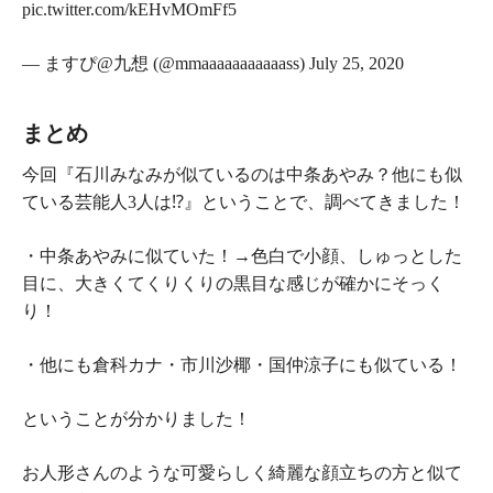
pic.twitter.com/kEHvMOmFf5
— ますぴ@九想 (@mmaaaaaaaaaaass) July 25, 2020
まとめ
今回『石川みなみが似ているのは中条あやみ？他にも似
ている芸能人3人は⁉』ということで、調べてきました！
・中条あやみに似ていた！→色白で小顔、しゅっとした
目に、大きくてくりくりの黒目な感じが確かにそっく
り！
・他にも倉科カナ・市川沙椰・国仲涼子にも似ている！
ということが分かりました！
お人形さんのような可愛らしく綺麗な顔立ちの方と似て