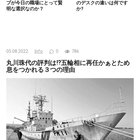
プが今日の職場にとって賢
のデスクの違いは何です
明な選択なのか？
か?
05.08.2022
Info
0
786
丸川珠代の評判は⁉五輪相に再任かぁとため
息をつかれる３つの理由