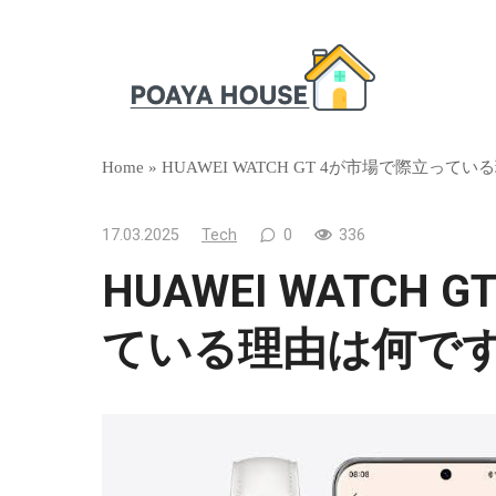
Skip
to
content
Home
»
HUAWEI WATCH GT 4が市場で際立って
17.03.2025
Tech
0
336
HUAWEI WATCH
ている理由は何で