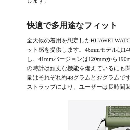
します。
快適で多用途なフィット
全天候の着用を想定したHUAWEI WAT
ット感を提供します。46mmモデルは14
し、41mmバージョンは120mmから1
の時計は頑丈な機能を備えているにも
量はそれぞれ約48グラムと37グラム
ストラップにより、ユーザーは長時間