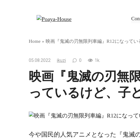
Skip
to
Con
content
Home
»
映画『鬼滅の刃無限列車編』R12になって
05.08.2022
ikuzi
0
1k.
映画『鬼滅の刃無限
っているけど、子
今や国民的人気アニメとなった『鬼滅