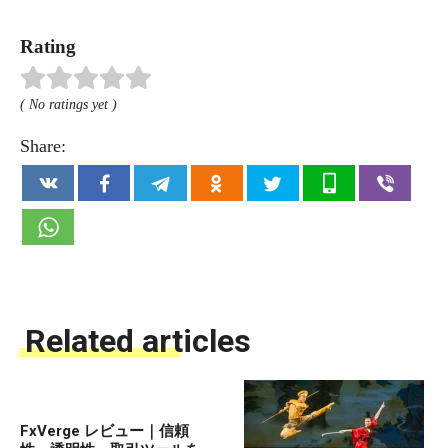
Rating
( No ratings yet )
Share:
Related articles
FxVerge レビュー｜信頼